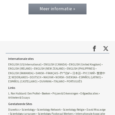
Meer informatie »
Internationale sites
ENGLISH (US/International)
ENGLISH (CANADA)
ENGLISH (United Kingdom)
ENGLISH (IRELAND)
ENGLISH (NEW ZEALAND)
ENGLISH (PHILIPPINES)
עברית
ENGLISH (RAWANDA)
DANSK
FRANÇAIS
日本語
РУССКИЙ
繁體中
文
NEDERLANDS
DEUTSCH
MAGYAR
NORSK
SVENSKA
ESPAÑOL (LATINO)
ESPAÑOL (CASTELLANO)
ΕΛΛΗΝΙΚA
ITALIANO
PORTUGUÊS
Links
L. Ron Hubbard: Een Profiel
Boeken
Prijzen & Erkenningen
Erfgoedlocaties
Artikelen & Essays
Gerelateerde Sites
Dianetics
Scientology
Scientology Network
Scientology Religie
David Miscavige
Scientology cursussen
Scientology Pastoraal Werkers
Internationale Associatie