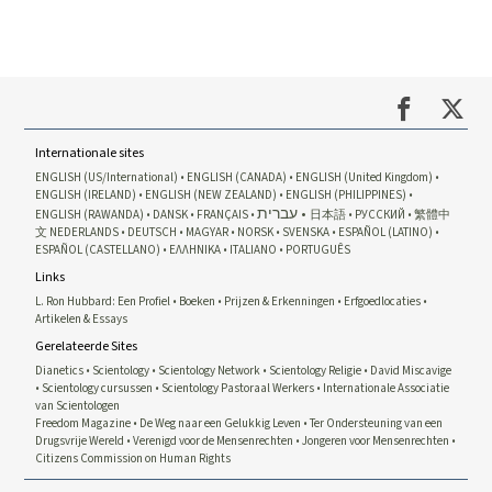
Internationale sites
ENGLISH (US/International)
ENGLISH (CANADA)
ENGLISH (United Kingdom)
ENGLISH (IRELAND)
ENGLISH (NEW ZEALAND)
ENGLISH (PHILIPPINES)
עברית
ENGLISH (RAWANDA)
DANSK
FRANÇAIS
日本語
РУССКИЙ
繁體中
文
NEDERLANDS
DEUTSCH
MAGYAR
NORSK
SVENSKA
ESPAÑOL (LATINO)
ESPAÑOL (CASTELLANO)
ΕΛΛΗΝΙΚA
ITALIANO
PORTUGUÊS
Links
L. Ron Hubbard: Een Profiel
Boeken
Prijzen & Erkenningen
Erfgoedlocaties
Artikelen & Essays
Gerelateerde Sites
Dianetics
Scientology
Scientology Network
Scientology Religie
David Miscavige
Scientology cursussen
Scientology Pastoraal Werkers
Internationale Associatie
van Scientologen
Freedom Magazine
De Weg naar een Gelukkig Leven
Ter Ondersteuning van een
Drugsvrije Wereld
Verenigd voor de Mensenrechten
Jongeren voor Mensenrechten
Citizens Commission on Human Rights